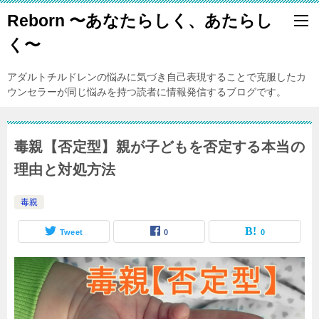
Reborn 〜あなたらしく、あたらし
く〜
アダルトチルドレンの悩みに気づき自己表現することで克服したカ
ウンセラーが同じ悩みを持つ読者に情報発信するブログです。
毒親【否定型】親が子どもを否定する本当の
理由と対処方法
毒親
Tweet
0
0